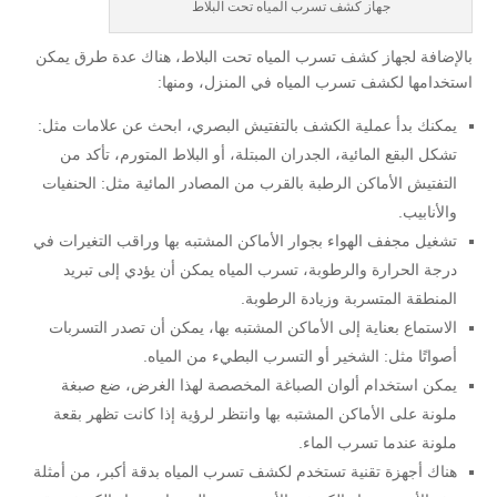
جهاز كشف تسرب المياه تحت البلاط
بالإضافة لجهاز كشف تسرب المياه تحت البلاط، هناك عدة طرق يمكن
استخدامها لكشف تسرب المياه في المنزل، ومنها:
يمكنك بدأ عملية الكشف بالتفتيش البصري، ابحث عن علامات مثل:
تشكل البقع المائية، الجدران المبتلة، أو البلاط المتورم، تأكد من
التفتيش الأماكن الرطبة بالقرب من المصادر المائية مثل: الحنفيات
والأنابيب.
تشغيل مجفف الهواء بجوار الأماكن المشتبه بها وراقب التغيرات في
درجة الحرارة والرطوبة، تسرب المياه يمكن أن يؤدي إلى تبريد
المنطقة المتسربة وزيادة الرطوبة.
الاستماع بعناية إلى الأماكن المشتبه بها، يمكن أن تصدر التسربات
أصواتًا مثل: الشخير أو التسرب البطيء من المياه.
يمكن استخدام ألوان الصباغة المخصصة لهذا الغرض، ضع صبغة
ملونة على الأماكن المشتبه بها وانتظر لرؤية إذا كانت تظهر بقعة
ملونة عندما تسرب الماء.
هناك أجهزة تقنية تستخدم لكشف تسرب المياه بدقة أكبر، من أمثلة