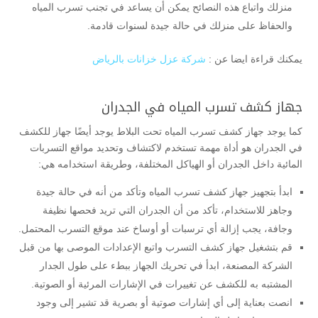
منزلك واتباع هذه النصائح يمكن أن يساعد في تجنب تسرب المياه
والحفاظ على منزلك في حالة جيدة لسنوات قادمة.
يمكنك قراءة ايضا عن :
شركة عزل خزانات بالرياض
جهاز كشف تسرب المياه في الجدران
كما يوجد جهاز كشف تسرب المياه تحت البلاط يوجد أيضًا جهاز للكشف
في الجدران هو أداة مهمة تستخدم لاكتشاف وتحديد مواقع التسربات
المائية داخل الجدران أو الهياكل المختلفة، وطريقة استخدامه هي:
ابدأ بتجهيز جهاز كشف تسرب المياه وتأكد من أنه في حالة جيدة
وجاهز للاستخدام، تأكد من أن الجدران التي تريد فحصها نظيفة
وجافة، يجب إزالة أي ترسبات أو أوساخ عند موقع التسرب المحتمل.
قم بتشغيل جهاز كشف التسرب واتبع الإعدادات الموصى بها من قبل
الشركة المصنعة، ابدأ في تحريك الجهاز ببطء على طول الجدار
المشتبه به للكشف عن تغييرات في الإشارات المرئية أو الصوتية.
انصت بعناية إلى أي إشارات صوتية أو بصرية قد تشير إلى وجود