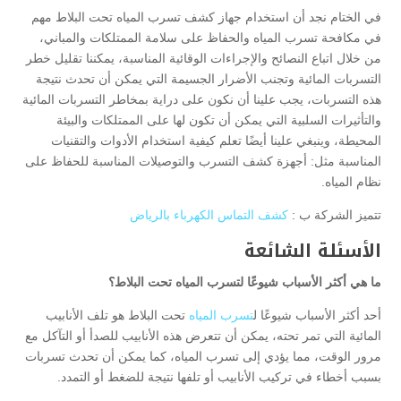
في الختام نجد أن استخدام جهاز كشف تسرب المياه تحت البلاط مهم
في مكافحة تسرب المياه والحفاظ على سلامة الممتلكات والمباني،
من خلال اتباع النصائح والإجراءات الوقائية المناسبة، يمكننا تقليل خطر
التسربات المائية وتجنب الأضرار الجسيمة التي يمكن أن تحدث نتيجة
هذه التسربات، يجب علينا أن نكون على دراية بمخاطر التسربات المائية
والتأثيرات السلبية التي يمكن أن تكون لها على الممتلكات والبيئة
المحيطة، وينبغي علينا أيضًا تعلم كيفية استخدام الأدوات والتقنيات
المناسبة مثل: أجهزة كشف التسرب والتوصيلات المناسبة للحفاظ على
نظام المياه.
تتميز الشركة ب :
كشف التماس الكهرباء بالرياض
الأسئلة الشائعة
ما هي أكثر الأسباب شيوعًا لتسرب المياه تحت البلاط؟
أحد أكثر الأسباب شيوعًا ل
تسرب المياه
تحت البلاط هو تلف الأنابيب
المائية التي تمر تحته، يمكن أن تتعرض هذه الأنابيب للصدأ أو التآكل مع
مرور الوقت، مما يؤدي إلى تسرب المياه، كما يمكن أن تحدث تسربات
بسبب أخطاء في تركيب الأنابيب أو تلفها نتيجة للضغط أو التمدد.