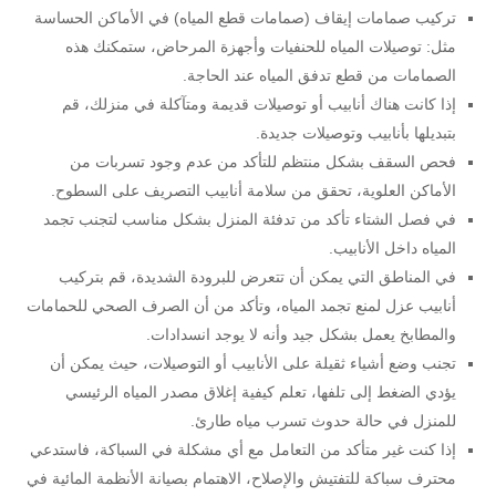
تركيب صمامات إيقاف (صمامات قطع المياه) في الأماكن الحساسة
مثل: توصيلات المياه للحنفيات وأجهزة المرحاض، ستمكنك هذه
الصمامات من قطع تدفق المياه عند الحاجة.
إذا كانت هناك أنابيب أو توصيلات قديمة ومتآكلة في منزلك، قم
بتبديلها بأنابيب وتوصيلات جديدة.
فحص السقف بشكل منتظم للتأكد من عدم وجود تسربات من
الأماكن العلوية، تحقق من سلامة أنابيب التصريف على السطوح.
في فصل الشتاء تأكد من تدفئة المنزل بشكل مناسب لتجنب تجمد
المياه داخل الأنابيب.
في المناطق التي يمكن أن تتعرض للبرودة الشديدة، قم بتركيب
أنابيب عزل لمنع تجمد المياه، وتأكد من أن الصرف الصحي للحمامات
والمطابخ يعمل بشكل جيد وأنه لا يوجد انسدادات.
تجنب وضع أشياء ثقيلة على الأنابيب أو التوصيلات، حيث يمكن أن
يؤدي الضغط إلى تلفها، تعلم كيفية إغلاق مصدر المياه الرئيسي
للمنزل في حالة حدوث تسرب مياه طارئ.
إذا كنت غير متأكد من التعامل مع أي مشكلة في السباكة، فاستدعي
محترف سباكة للتفتيش والإصلاح، الاهتمام بصيانة الأنظمة المائية في